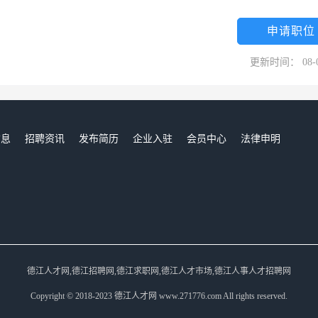
与施工实践，创造了卓越业绩，赢得了良好信誉在贵阳市乃至贵州省都享有
申请职位
更新时间： 08-
信息
招聘资讯
发布简历
企业入驻
会员中心
法律申明
们
德江人才网,德江招聘网,德江求职网,德江人才市场,德江人事人才招聘网
Copyright © 2018-2023 德江人才网 www.271776.com All rights reserved.