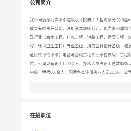
公司简介
我公司前身为贵阳市建筑设计院岩土工程勘察分院和基础工程
成立有限责任公司，注册资本5000万元，现为贵州建
政行业（给水工程、排水工程、道路工程、桥梁工程、
程、环境卫生工程）专业乙级；风景园林设计乙级；城
危险性评估甲级；地基与基础工程专业承包贰级；工程
位。公司现有职工1200余人，技术人员占职工总数85
中级工程师600余人，国家各类注册执业人员217人。
规范》、《建筑地基基础设计规范》、《喀斯特地区灌
地基基础设计规范》、《贵州省岩土工程勘察规范》、《
计协会工程勘察与岩土分会理事单位、中国建设职工政
贵州省岩石力学与工程学会副理事长单位，贵州省工程
在招职位
事单位、城市规划协会常务理事单位等。公司先后荣获“‘
位”、“全国勘察设计行业‘优秀民营设计企业’”、“全国‘