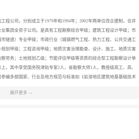
公司，分别成立于1979年和1994年；2002年两单位改企建制，合并
勘企业集团全资子公司。是具有工程勘察综合甲级；建筑工程设计甲级；市
城市隧道）专业甲级；市政行业（城镇燃气工程、热力工程、公共交通工
乡规划甲级；工程咨询甲级；地质灾害治理勘查、设计、施工、地质灾害
勘察劳务；土地规划乙级；节能评估甲级等资质的综合型工程勘察设计单
％以上，其中享受国务院津贴专家2人，省勘察大师1人，教授级高工、高、
公司参编多部国家、行业及地方规范与标准如《岩溶地区建筑地基基础技术
木护坡技术规范》、《喀斯特地区灌木护坡施工技术规范》、《贵州建筑
展开更多
贵阳市抗震防灾规划》等；参与行业协会、学会10余个，为中国勘察设
研会工程勘察行业分会理事单位，贵州省项目管理协会常务副会长单位，
勘察设计协会副理事长单位、勘察分会会长单位，贵州省地质学会常务理
十五’全国建设科技进步先进集体”、“全国工程勘察与岩土行业诚信单
重合同 守信用’单位”，“全国安全文明施工先进单位”，“贵州省建筑业100个