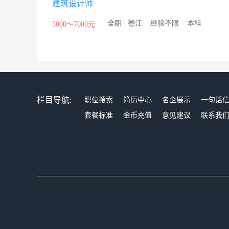
建筑设计师
骨干企业”等奖项和荣誉。多年的岩土工程勘察、设计
较高知名度和美誉。
/
全职
/
德江
/
经验不限
/
本科
5000～7000元
栏目导航:
职位搜索
简历中心
名企展示
一句话
套餐标准
金币充值
意见建议
联系我