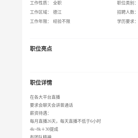
工作性质：
全职
职位类别
工作区域：
德江
招聘人数
工作年限：
经验不限
学历要求
职位亮点
职位详情
在各大平台直播
要求会聊天会讲普通话
薪资待遇：
每月直播26天，每天直播不低于6小时
4k~8k＋30提成
有团队精神